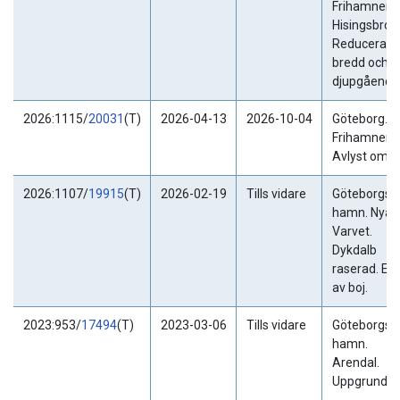
Frihamnen.
Hisingsbron
Reducerad
bredd och
djupgående
2026:1115/
20031
(T)
2026-04-13
2026-10-04
Göteborg.
Frihamnen.
Avlyst områ
2026:1107/
19915
(T)
2026-02-19
Tills vidare
Göteborgs
hamn. Nya
Varvet.
Dykdalb
raserad. Ers
av boj.
2023:953/
17494
(T)
2023-03-06
Tills vidare
Göteborgs
hamn.
Arendal.
Uppgrundni