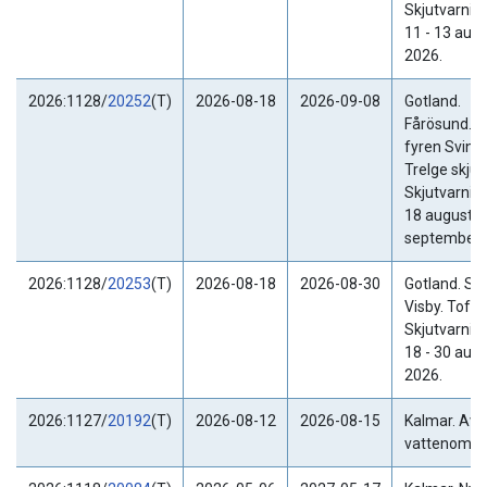
Skjutvarning
11 - 13 augu
2026.
2026:1128/
20252
(T)
2026-08-18
2026-09-08
Gotland.
Fårösund. 
fyren Sving
Trelge skjutf
Skjutvarning
18 augusti -
september 
2026:1128/
20253
(T)
2026-08-18
2026-08-30
Gotland. SV
Visby. Tofta
Skjutvarning
18 - 30 augu
2026.
2026:1127/
20192
(T)
2026-08-12
2026-08-15
Kalmar. Avly
vattenområ