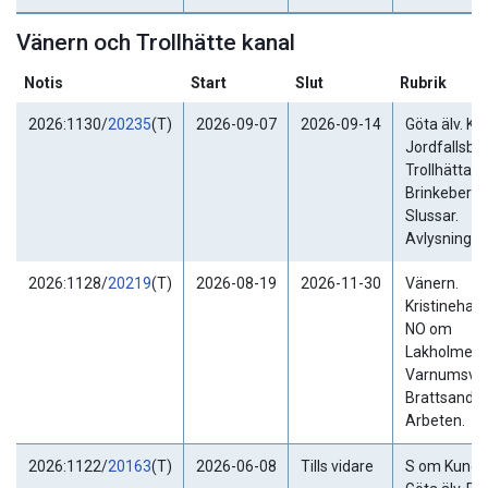
Vänern och Trollhätte kanal
Notis
Start
Slut
Rubrik
2026:1130/
20235
(T)
2026-09-07
2026-09-14
Göta älv. Ku
Jordfallsbro
Trollhättan.
Brinkebergsk
Slussar.
Avlysning.
2026:1128/
20219
(T)
2026-08-19
2026-11-30
Vänern.
Kristineham
NO om
Lakholmen.
Varnumsvik
Brattsand.
Arbeten.
2026:1122/
20163
(T)
2026-06-08
Tills vidare
S om Kungäl