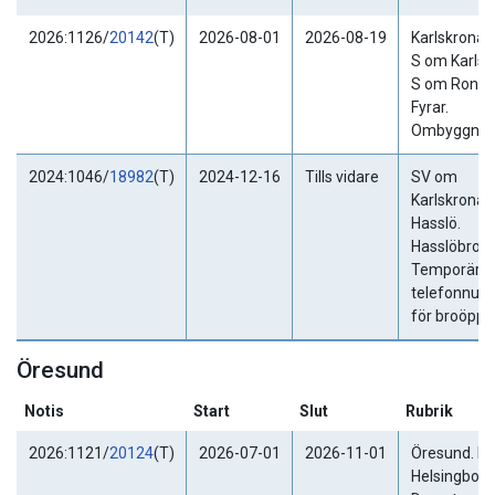
2026:1126/
20142
(T)
2026-08-01
2026-08-19
Karlskrona.
S om Karls
S om Ronne
Fyrar.
Ombyggnati
2024:1046/
18982
(T)
2024-12-16
Tills vidare
SV om
Karlskrona.
Hasslö.
Hasslöbron.
Temporärt
telefonnu
för broöppn
Öresund
Notis
Start
Slut
Rubrik
2026:1121/
20124
(T)
2026-07-01
2026-11-01
Öresund. N
Helsingborg