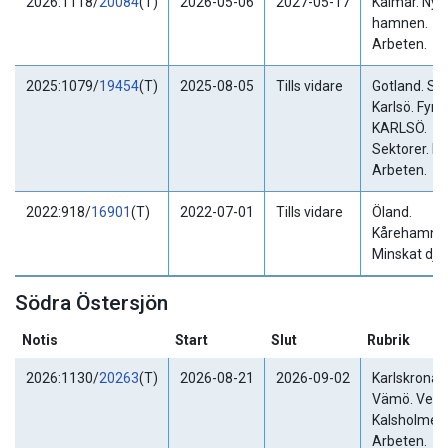
2026:1118/
20084
(T)
2026-05-06
2027-05-17
Kalmar. Nya
hamnen.
Arbeten.
2025:1079/
19454
(T)
2025-08-05
Tills vidare
Gotland. St
Karlsö. Fyre
KARLSÖ.
Sektorer. Ly
Arbeten.
2022:918/
16901
(T)
2022-07-01
Tills vidare
Öland.
Kårehamn.
Minskat dju
Södra Östersjön
Notis
Start
Slut
Rubrik
2026:1130/
20263
(T)
2026-08-21
2026-09-02
Karlskrona.
Vämö. Verk
Kalsholmen
Arbeten.