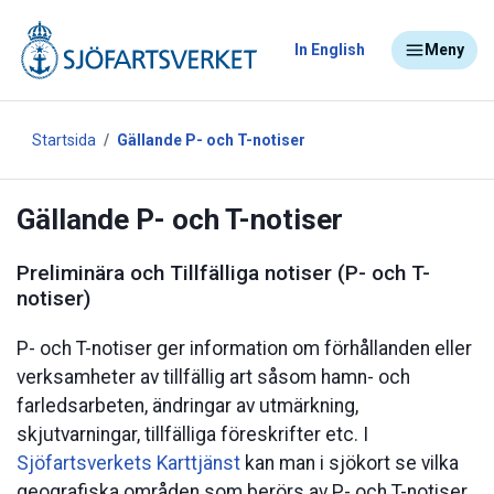
In English
Meny
Startsida
Gällande P- och T-notiser
Gällande P- och T-notiser
Preliminära och Tillfälliga notiser (P- och T-
notiser)
P- och T-notiser ger information om förhållanden eller
verksamheter av tillfällig art såsom hamn- och
farledsarbeten, ändringar av utmärkning,
skjutvarningar, tillfälliga föreskrifter etc. I
Sjöfartsverkets Karttjänst
kan man i sjökort se vilka
geografiska områden som berörs av P- och T-notiser.