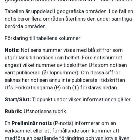
Tabellen är uppdelad i geografiska områden. I de fall en
notis berör flera områden återfinns den under samtliga
berörda områden.
Förklaring till tabellens kolumner:
Notis:
Notisens nummer visas med blå siffror som
utgör länk till notisen i sin helhet. Före notisnumret
anges i vilket nummer av tidskriften Ufs som notisen
varit publicerad (år:löpnummer). Om dessa siffror
saknas har notisen ännu inte publicerats i tidskriften
Ufs. Förkortningarna (P) och (T) förklaras nedan.
Start/Slut:
Tidpunkt under vilken informationen gäller.
Rubrik:
Ufsnotisens rubrik.
En
Preliminär notis
(P-notis) informerar om en
verksamhet eller ett förhållande som kommer att
medföra en bestående förändring och vanligtvis även