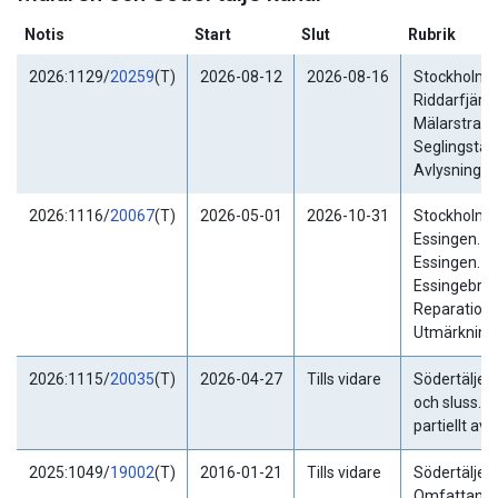
Notis
Start
Slut
Rubrik
2026:1129/
20259
(T)
2026-08-12
2026-08-16
Stockholm.
Riddarfjärde
Mälarstrand
Seglingstävl
Avlysning.
2026:1116/
20067
(T)
2026-05-01
2026-10-31
Stockholm. 
Essingen. Lil
Essingen.
Essingebron
Reparations
Utmärkning
2026:1115/
20035
(T)
2026-04-27
Tills vidare
Södertälje k
och sluss. F
partiellt avly
2025:1049/
19002
(T)
2016-01-21
Tills vidare
Södertälje k
Omfattand