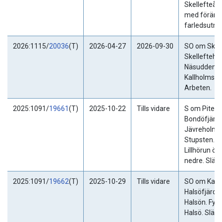
Skellefteå.
med förändr
farledsutmä
2026:1115/
20036
(T)
2026-04-27
2026-09-30
SO om Skell
Skellefteha
Näsudden.
Kallholmsfj
Arbeten.
2025:1091/
19661
(T)
2025-10-22
Tills vidare
S om Piteå.
Bondöfjärde
Jävreholme
Stupsten. F
Lillhörun öv
nedre. Släck
2025:1091/
19662
(T)
2025-10-29
Tills vidare
SO om Kalix
Halsöfjärde
Halsön. Fyr
Halsö. Släck