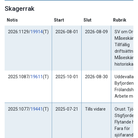
Skagerrak
Notis
Start
Slut
Rubrik
2026:1129/
19914
(T)
2026-08-01
2026-08-09
SV om Orust
Måseskär.
Tillfällig
driftsättnin
Måseskärs
historiska fy
2025:1087/
19611
(T)
2025-10-01
2026-08-30
Uddevalla.
Byfjorden.
Frölandsha
Arbete med 
2025:1077/
19441
(T)
2025-07-21
Tills vidare
Orust. Tjörn
Stigfjorden.
Flytande hin
Fara för
sjöfarande.