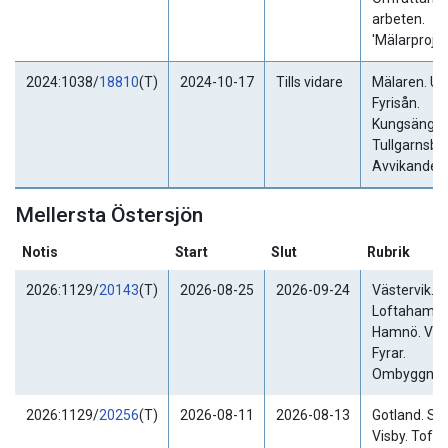
arbeten.
'Mälarprojek
2024:1038/
18810
(T)
2024-10-17
Tills vidare
Mälaren. Up
Fyrisån.
Kungsängen
Tullgarnsbr
Avvikande d
Mellersta Östersjön
Notis
Start
Slut
Rubrik
2026:1129/
20143
(T)
2026-08-25
2026-09-24
Västervik. 
Loftahamma
Hamnö. Vinö
Fyrar.
Ombyggnati
2026:1129/
20256
(T)
2026-08-11
2026-08-13
Gotland. SV
Visby. Tofta