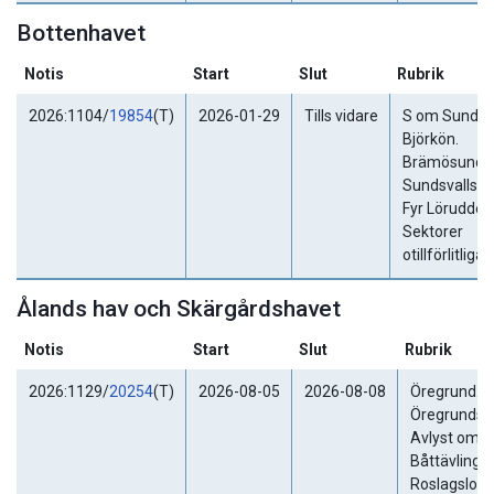
Bottenhavet
Notis
Start
Slut
Rubrik
2026:1104/
19854
(T)
2026-01-29
Tills vidare
S om Sundsva
Björkön.
Brämösund.
Sundsvallsbu
Fyr Lörudden
Sektorer
otillförlitliga.
Ålands hav och Skärgårdshavet
Notis
Start
Slut
Rubrik
2026:1129/
20254
(T)
2026-08-05
2026-08-08
Öregrund.
Öregrundsg
Avlyst områ
Båttävlinge
Roslagslopp