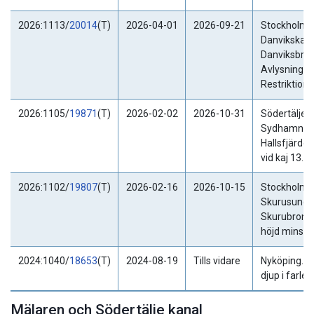
2026:1113/
20014
(T)
2026-04-01
2026-09-21
Stockholm. 
Danvikskana
Danviksbron
Avlysningar.
Restriktione
2026:1105/
19871
(T)
2026-02-02
2026-10-31
Södertälje.
Sydhamnen
Hallsfjärde
vid kaj 13.
2026:1102/
19807
(T)
2026-02-16
2026-10-15
Stockholm. 
Skurusunde
Skurubron. 
höjd minska
2024:1040/
18653
(T)
2024-08-19
Tills vidare
Nyköping. A
djup i farled
Mälaren och Södertälje kanal