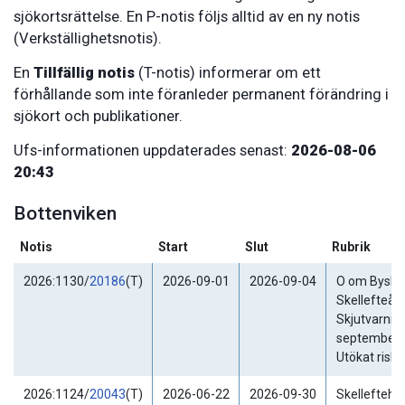
sjökortsrättelse. En P-notis följs alltid av en ny notis
(Verkställighetsnotis).
En
Tillfällig notis
(T-notis) informerar om ett
förhållande som inte föranleder permanent förändring i
sjökort och publikationer.
Ufs-informationen uppdaterades senast:
2026-08-06
20:43
Bottenviken
Notis
Start
Slut
Rubrik
2026:1130/
20186
(T)
2026-09-01
2026-09-04
O om Byske
Skellefteå.
Skjutvarning
september 
Utökat risk
2026:1124/
20043
(T)
2026-06-22
2026-09-30
Skellefteha