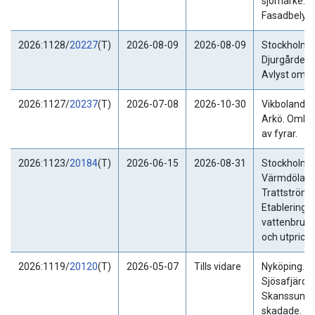
sjömärke.
Fasadbelysn
2026:1128/
20227
(T)
2026-08-09
2026-08-09
Stockholm. 
Djurgården.
Avlyst områ
2026:1127/
20237
(T)
2026-07-08
2026-10-30
Vikbolandet
Arkö. Omby
av fyrar.
2026:1123/
20184
(T)
2026-06-15
2026-08-31
Stockholm.
Värmdöland
Trattström
Etablering a
vattenbruks
och utprickn
2026:1119/
20120
(T)
2026-05-07
Tills vidare
Nyköping.
Sjösafjärde
Skanssundet
skadade.