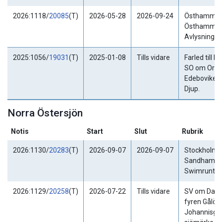
2026:1118/
20085
(T)
2026-05-28
2026-09-24
Östhammar
Östhammars
Avlysning. T
2025:1056/
19031
(T)
2025-01-08
Tills vidare
Farled till Ha
SO om Ormö
Edeboviken.
Djup.
Norra Östersjön
Notis
Start
Slut
Rubrik
2026:1130/
20283
(T)
2026-09-07
2026-09-07
Stockholms 
Sandhamn -
Swimruntävl
2026:1129/
20258
(T)
2026-07-22
Tills vidare
SV om Dala
fyren Gålö.
Johannisgru