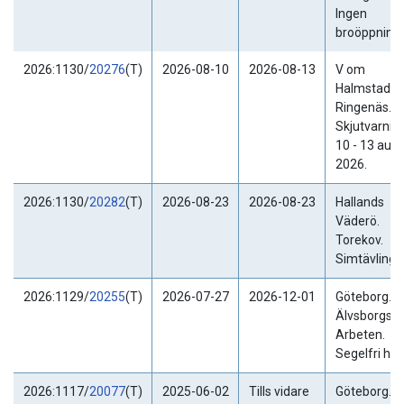
Ingen
broöppning.
2026:1130/
20276
(T)
2026-08-10
2026-08-13
V om
Halmstad.
Ringenäs.
Skjutvarning
10 - 13 augu
2026.
2026:1130/
20282
(T)
2026-08-23
2026-08-23
Hallands
Väderö.
Torekov.
Simtävling.
2026:1129/
20255
(T)
2026-07-27
2026-12-01
Göteborg.
Älvsborgsbr
Arbeten.
Segelfri höj
2026:1117/
20077
(T)
2025-06-02
Tills vidare
Göteborg.