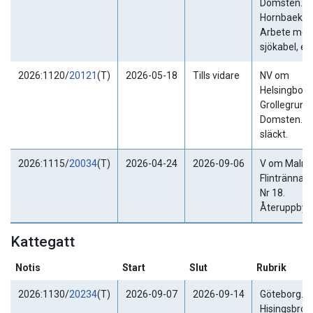
Domsten.
Hornbaek.
Arbete med
sjökabel, el.
2026:1120/
20121
(T)
2026-05-18
Tills vidare
NV om
Helsingborg
Grollegrund.
Domsten. Fy
släckt.
2026:1115/
20034
(T)
2026-04-24
2026-09-06
V om Malmö
Flintrännan.
Nr 18.
Återuppbyg
Kattegatt
Notis
Start
Slut
Rubrik
2026:1130/
20234
(T)
2026-09-07
2026-09-14
Göteborg.
Hisingsbron