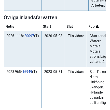
Göta älv. Bo
Arbeten.
Övriga inlandsfarvatten
Notis
Start
Slut
Rubrik
2026:1118/
20097
(T)
2026-05-08
Tills vidare
Göta kanal.
Vättern.
Motala.
Motala
ström. Lågt
vattenstånd.
2023:965/
16949
(T)
2023-05-31
Tills vidare
Sjön Roxen.
N om
Linköping.
Ekängen.
Flytande
utmärkning
otillförlitlig.