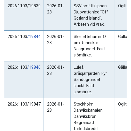
2026:1103/19839
2026-01-
SSV om Utklippan.
Ogiltig
28
Djupvattenled "Off
Gotland Island".
Arbeten vid vrak.
2026:1103
/19844
2026-01-
Skelleftehamn. O
Gällan
28
om Rönnskär.
Näsgrundet. Fast
sjömärke.
2026:1103
/19846
2026-01-
Luleå.
Gällan
28
Gråsjälfjärden. Fyr
Sandögrundet
släckt. Fast
sjömärke.
2026:1103/19847
2026-01-
Stockholm.
Ogiltig
28
Danvikskanalen.
Danviksbron.
Begränsad
farledsbredd.