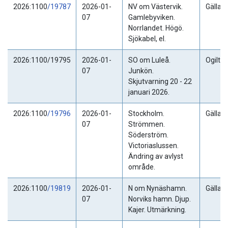
2026:1100
/19787
2026-01-
NV om Västervik.
Gällan
07
Gamlebyviken.
Norrlandet. Högö.
Sjökabel, el.
2026:1100/19795
2026-01-
SO om Luleå.
Ogiltig
07
Junkön.
Skjutvarning 20 - 22
januari 2026.
2026:1100
/19796
2026-01-
Stockholm.
Gällan
07
Strömmen.
Söderström.
Victoriaslussen.
Ändring av avlyst
område.
2026:1100
/19819
2026-01-
N om Nynäshamn.
Gällan
07
Norviks hamn. Djup.
Kajer. Utmärkning.