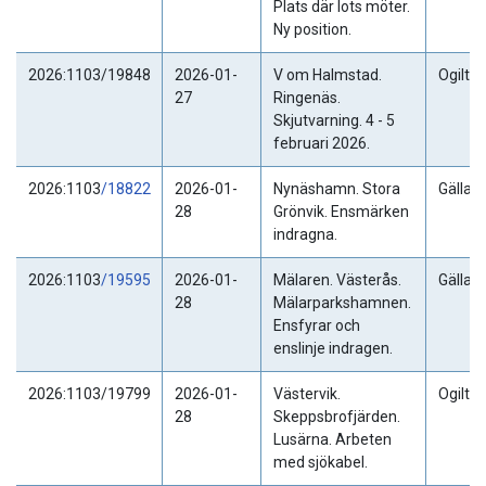
Plats där lots möter.
Ny position.
2026:1103/19848
2026-01-
V om Halmstad.
Ogiltig
27
Ringenäs.
Skjutvarning. 4 - 5
februari 2026.
2026:1103
/18822
2026-01-
Nynäshamn. Stora
Gällan
28
Grönvik. Ensmärken
indragna.
2026:1103
/19595
2026-01-
Mälaren. Västerås.
Gällan
28
Mälarparkshamnen.
Ensfyrar och
enslinje indragen.
2026:1103/19799
2026-01-
Västervik.
Ogiltig
28
Skeppsbrofjärden.
Lusärna. Arbeten
med sjökabel.