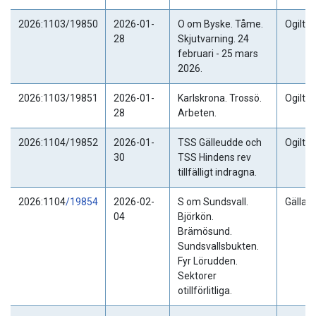
2026:1103/19850
2026-01-
O om Byske. Tåme.
Ogiltig
28
Skjutvarning. 24
februari - 25 mars
2026.
2026:1103/19851
2026-01-
Karlskrona. Trossö.
Ogiltig
28
Arbeten.
2026:1104/19852
2026-01-
TSS Gälleudde och
Ogiltig
30
TSS Hindens rev
tillfälligt indragna.
2026:1104
/19854
2026-02-
S om Sundsvall.
Gällan
04
Björkön.
Brämösund.
Sundsvallsbukten.
Fyr Lörudden.
Sektorer
otillförlitliga.