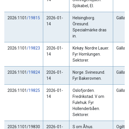
Sjökabel, El.
2026:1101
/19815
2026-01-
Helsingborg.
Gällan
14
Öresund.
Specialmärke dras
in.
2026:1101
/19823
2026-01-
Kirkøy. Nordre Lauer.
Gällan
14
Fyr Homlungen.
Sektorer.
2026:1101
/19824
2026-01-
Norge. Svinesund.
Gällan
14
Fyr Bakerovnen.
2026:1101
/19825
2026-01-
Oslofjorden.
Gällan
14
Fredrikstad. V om
Fulehuk. Fyr
Hollenderbåen.
Sektorer.
2026:1101/19830
2026-01-
S om Åhus.
Ogiltig