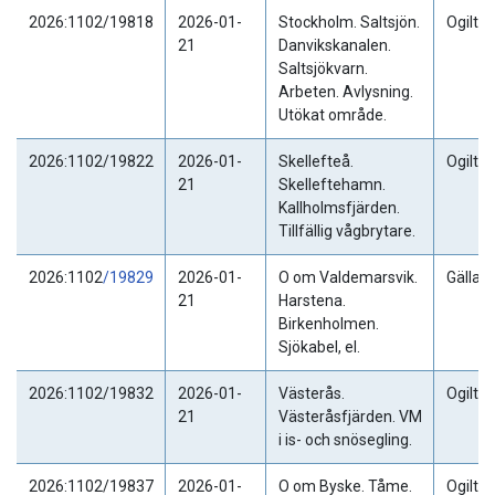
2026:1102/19818
2026-01-
Stockholm. Saltsjön.
Ogiltig
21
Danvikskanalen.
Saltsjökvarn.
Arbeten. Avlysning.
Utökat område.
2026:1102/19822
2026-01-
Skellefteå.
Ogiltig
21
Skelleftehamn.
Kallholmsfjärden.
Tillfällig vågbrytare.
2026:1102
/19829
2026-01-
O om Valdemarsvik.
Gällan
21
Harstena.
Birkenholmen.
Sjökabel, el.
2026:1102/19832
2026-01-
Västerås.
Ogiltig
21
Västeråsfjärden. VM
i is- och snösegling.
2026:1102/19837
2026-01-
O om Byske. Tåme.
Ogiltig