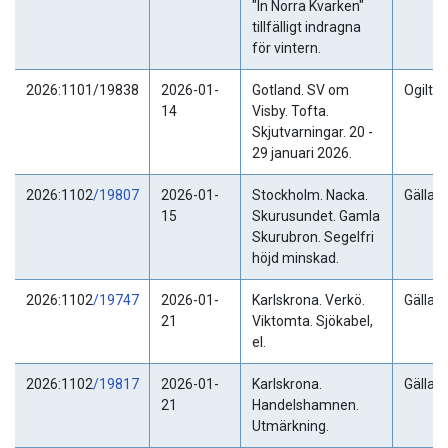
"In Norra Kvarken"
tillfälligt indragna
för vintern.
2026:1101/19838
2026-01-
Gotland. SV om
Ogiltig
14
Visby. Tofta.
Skjutvarningar. 20 -
29 januari 2026.
2026:1102
/19807
2026-01-
Stockholm. Nacka.
Gällan
15
Skurusundet. Gamla
Skurubron. Segelfri
höjd minskad.
2026:1102
/19747
2026-01-
Karlskrona. Verkö.
Gällan
21
Viktomta. Sjökabel,
el.
2026:1102
/19817
2026-01-
Karlskrona.
Gällan
21
Handelshamnen.
Utmärkning.