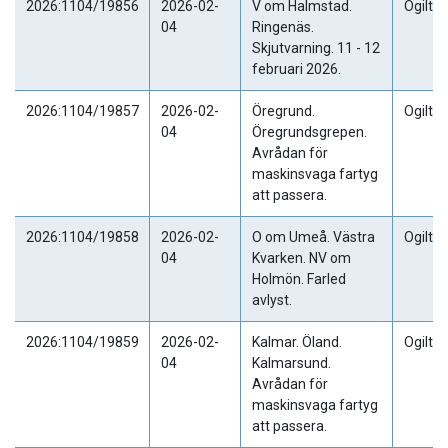
2026:1104/19856
2026-02-
V om Halmstad.
Ogiltig
04
Ringenäs.
Skjutvarning. 11 - 12
februari 2026.
2026:1104/19857
2026-02-
Öregrund.
Ogiltig
04
Öregrundsgrepen.
Avrådan för
maskinsvaga fartyg
att passera.
2026:1104/19858
2026-02-
O om Umeå. Västra
Ogiltig
04
Kvarken. NV om
Holmön. Farled
avlyst.
2026:1104/19859
2026-02-
Kalmar. Öland.
Ogiltig
04
Kalmarsund.
Avrådan för
maskinsvaga fartyg
att passera.