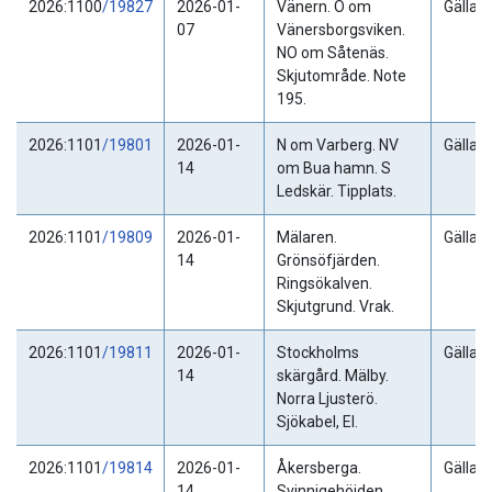
2026:1100
/19827
2026-01-
Vänern. O om
Gällan
07
Vänersborgsviken.
NO om Såtenäs.
Skjutområde. Note
195.
2026:1101
/19801
2026-01-
N om Varberg. NV
Gällan
14
om Bua hamn. S
Ledskär. Tipplats.
2026:1101
/19809
2026-01-
Mälaren.
Gällan
14
Grönsöfjärden.
Ringsökalven.
Skjutgrund. Vrak.
2026:1101
/19811
2026-01-
Stockholms
Gällan
14
skärgård. Mälby.
Norra Ljusterö.
Sjökabel, El.
2026:1101
/19814
2026-01-
Åkersberga.
Gällan
14
Svinnigehöjden.