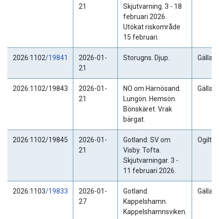
21
Skjutvarning. 3 - 18
februari 2026.
Utökat riskområde
15 februari.
2026:1102
/19841
2026-01-
Storugns. Djup.
Gällan
21
2026:1102/19843
2026-01-
NO om Härnösand.
Gällan
21
Lungön. Hemsön.
Bönskäret. Vrak
bärgat.
2026:1102/19845
2026-01-
Gotland. SV om
Ogiltig
21
Visby. Tofta.
Skjutvarningar. 3 -
11 februari 2026.
2026:1103
/19833
2026-01-
Gotland.
Gällan
27
Kappelshamn.
Kappelshamnsviken.