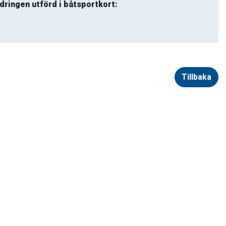
dringen utförd i båtsportkort:
Tillbaka