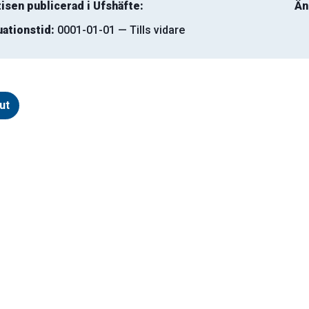
isen publicerad i Ufshäfte:
Än
uationstid:
0001-01-01 — Tills vidare
ut