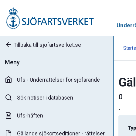
Underrä
Tillbaka till sjofartsverket.se
Starts
Meny
Gäl
Ufs - Underrättelser för sjöfarande
0
Sök notiser i databasen
.
Ufs-häften
Typ
Gällande sjökortseditioner - rättelser