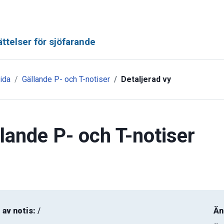
ttelser för sjöfarande
ida
Gällande P- och T-notiser
Detaljerad vy
lande P- och T-notiser
 av notis:
/
Än