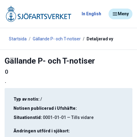
In English
Meny
Startsida
Gällande P- och T-notiser
Detaljerad vy
Gällande P- och T-notiser
0
.
Typ av notis:
/
Notisen publicerad i Ufshäfte:
Situationstid:
0001-01-01 — Tills vidare
Ändringen utförd i sjökort: