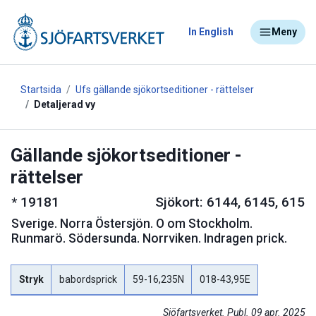
In English
Meny
Startsida
Ufs gällande sjökortseditioner - rättelser
Detaljerad vy
Gällande sjökortseditioner -
rättelser
*
19181
Sjökort: 6144, 6145, 615
Sverige
.
Norra Östersjön. O om Stockholm.
Runmarö. Södersunda. Norrviken. Indragen prick.
Stryk
babordsprick
59-16,235N
018-43,95E
Sjöfartsverket. Publ. 09 apr. 2025