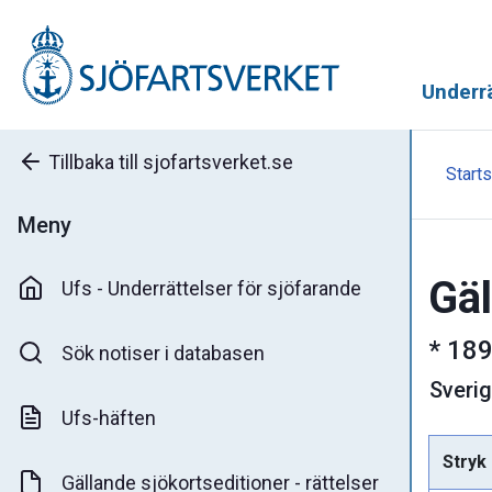
Underrä
Tillbaka till sjofartsverket.se
Starts
Meny
Gäl
Ufs - Underrättelser för sjöfarande
*
189
Sök notiser i databasen
Sveri
Ufs-häften
Stryk
Gällande sjökortseditioner - rättelser