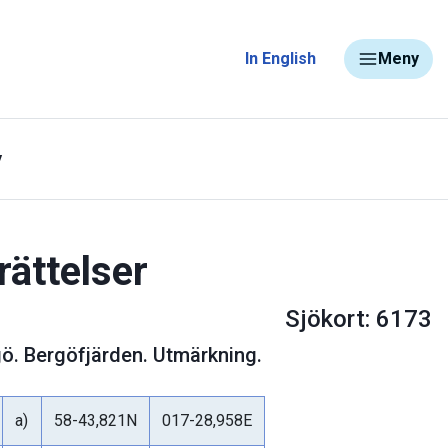
In English
Meny
y
rättelser
Sjökort: 6173
ö. Bergöfjärden. Utmärkning.
a)
58-43,821N
017-28,958E