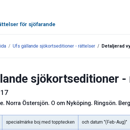
ttelser för sjöfarande
ida
Ufs gällande sjökortseditioner - rättelser
Detaljerad v
lande sjökortseditioner - 
17
ge
.
Norra Östersjön. O om Nyköping. Ringsön. Berg
specialmärke boj med topptecken
och datum "(Feb-Aug)"