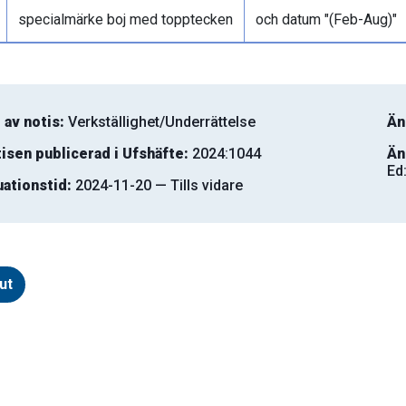
specialmärke boj med topptecken
och datum "(Feb-Aug)"
 av notis:
Verkställighet/Underrättelse
Än
isen publicerad i Ufshäfte:
2024:1044
Än
Ed
uationstid:
2024-11-20 — Tills vidare
ut