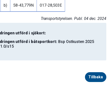
b)
58-43,779N
017-28,503E
Transportstyrelsen. Publ. 04 dec. 2024
dringen utförd i sjökort:
dringen utförd i båtsportkort:
Bsp Ostkusten 2025
:1.0/s15
Tillbaka