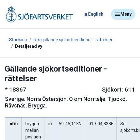
In English
Meny
Startsida
Ufs gällande sjökortseditioner - rättelser
Detaljerad vy
Gällande sjökortseditioner -
rättelser
*
18867
Sjökort: 611
Sverige
.
Norra Östersjön. O om Norrtälje. Tjockö.
Rävsnäs. Brygga.
Inför
brygga
a)
59-45,113N
019-04,838E
Se
mellan
sjökortsbi
position