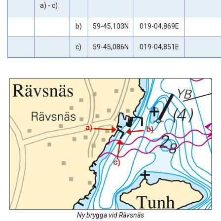
a) - c)
b)
59-45,103N
019-04,869E
c)
59-45,086N
019-04,851E
Ny brygga vid Rävsnäs