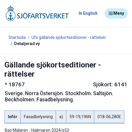
In English
Meny
Startsida
Ufs gällande sjökortseditioner - rättelser
Detaljerad vy
Gällande sjökortseditioner -
rättelser
*
18767
Sjökort: 6141
Sverige
.
Norra Östersjön. Stockholm. Saltsjön.
Beckholmen. Fasadbelysning.
Inför
Fasadbelysning
a)
59-19,196N
018-06,280E
Bsp Mälaren - Hjälmaren 2024/s52