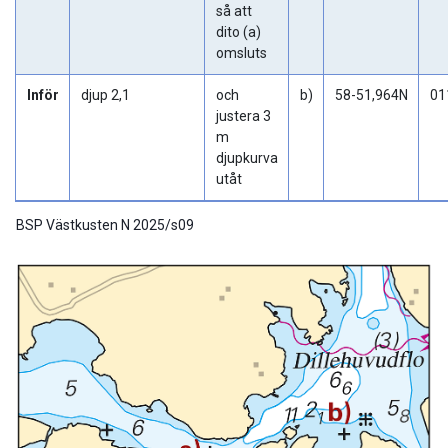
så att
dito (a)
omsluts
Inför
djup 2,1
och
b)
58-51,964N
01
justera 3
m
djupkurva
utåt
BSP Västkusten N 2025/s09