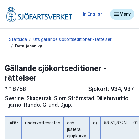
In English
Meny
Startsida
Ufs gällande sjökortseditioner - rättelser
Detaljerad vy
Gällande sjökortseditioner -
rättelser
*
18758
Sjökort: 934, 937
Sverige
.
Skagerrak. S om Strömstad. Dillehuvudflo.
Tjärnö. Rundö. Grund. Djup.
Inför
undervattenssten
och
a)
58-51,872N
01
justera
djupkurva