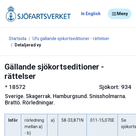
In English
Meny
Startsida
Ufs gällande sjökortseditioner - rättelser
Detaljerad vy
Gällande sjökortseditioner -
rättelser
*
18572
Sjökort: 934
Sverige
.
Skagerrak. Hamburgsund. Snissholmarna.
Brattö. Rörledningar.
Inför
rörledning
a)
58-33,871N
011-15,070E
Se
mellan a)
sjökorts
- b)