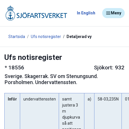
In English
Meny
Startsida
Ufs notisregister
Detaljerad vy
Ufs notisregister
*
18556
Sjökort: 932
Sverige
.
Skagerrak. SV om Stenungsund.
Porsholmen. Undervattenssten.
Inför
undervattenssten
samt
a)
58-03,235N
01
justera 3
m
djupkurva
så att