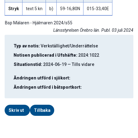
Stryk
text 5 kn
b)
59-16,80N
015-33,40E
Bsp Mälaren - Hjälmaren 2024/s55
Länsstyrelsen Örebro län. Publ. 03 juli 2024
Typ av notis:
Verkställighet/Underrättelse
Notisen publicerad i Ufshäfte:
2024:1022
Situationstid:
2024-06-19 — Tills vidare
Ändringen utförd i sjökort:
Ändringen utförd i båtsportkort:
Skriv ut
Tillbaka