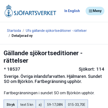
In English
Meny
Startsida
Ufs gällande sjökortseditioner - rättelser
Detaljerad vy
Gällande sjökortseditioner -
rättelser
*
18537
Sjökort: 114
Sverige
.
Övriga inlandsfarvatten. Hjälmaren. Sundet
SO om Björkön. Fartbegränsning upphör.
Fartbegränsningen i sundet SO om Björkön upphör.
Stryk
text 5 kn
a)
59-17,08N
015-33,70E