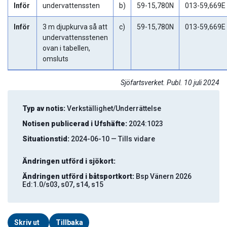
Inför
undervattenssten
b)
59-15,780N
013-59,669E
Inför
3 m djupkurva så att
c)
59-15,780N
013-59,669E
undervattensstenen
ovan i tabellen,
omsluts
Sjöfartsverket. Publ. 10 juli 2024
Typ av notis:
Verkställighet/Underrättelse
Notisen publicerad i Ufshäfte:
2024:1023
Situationstid:
2024-06-10 — Tills vidare
Ändringen utförd i sjökort:
Ändringen utförd i båtsportkort:
Bsp Vänern 2026
Ed:1.0/s03, s07, s14, s15
Skriv ut
Tillbaka