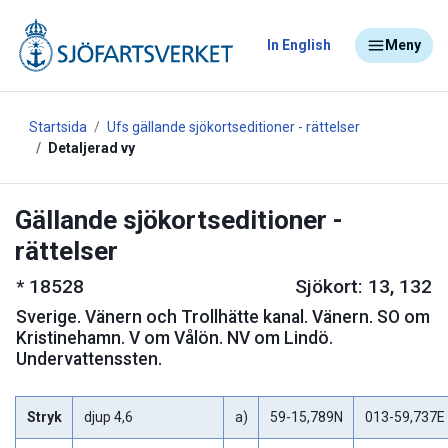
In English
Meny
Startsida
Ufs gällande sjökortseditioner - rättelser
Detaljerad vy
Gällande sjökortseditioner -
rättelser
*
18528
Sjökort: 13, 132
Sverige
.
Vänern och Trollhätte kanal. Vänern. SO om
Kristinehamn. V om Vålön. NV om Lindö.
Undervattenssten.
Stryk
djup 4,6
a)
59-15,789N
013-59,737E