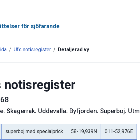
ttelser för sjöfarande
ida
Ufs notisregister
Detaljerad vy
 notisregister
68
ge
.
Skagerrak. Uddevalla. Byfjorden. Superboj. Utm
superboj med specialprick
58-19,939N
011-52,976E