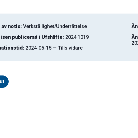
 av notis:
Verkställighet/Underrättelse
Än
isen publicerad i Ufshäfte:
2024:1019
Än
20
uationstid:
2024-05-15 — Tills vidare
ut