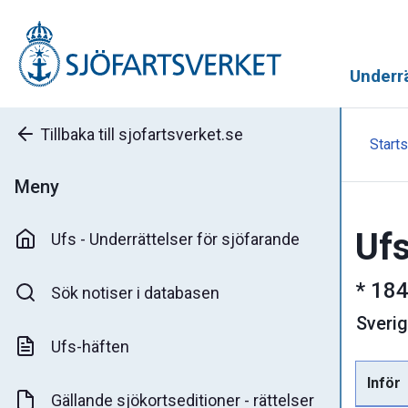
Underrä
Tillbaka till sjofartsverket.se
Starts
Meny
Ufs
Ufs - Underrättelser för sjöfarande
*
184
Sök notiser i databasen
Sveri
Ufs-häften
Inför
Gällande sjökortseditioner - rättelser