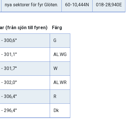
nya sektorer för fyr Glöten.
60-10,444N
018-28,940E
r (från sjön till fyren)
Färg
 - 300,6°
G
 - 301,1°
AL.WG
 - 301,7°
W
 - 302,0°
AL.WR
 - 306,4°
R
 - 296,4°
Dk