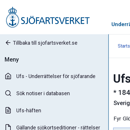
Underrä
Tillbaka till sjofartsverket.se
Starts
Meny
Ufs
Ufs - Underrättelser för sjöfarande
*
184
Sök notiser i databasen
Sveri
Ufs-häften
Fyr Gl
Gällande sjökortseditioner - rättelser