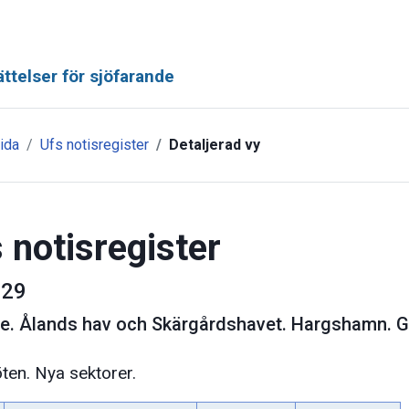
ttelser för sjöfarande
ida
Ufs notisregister
Detaljerad vy
 notisregister
29
ge
.
Ålands hav och Skärgårdshavet. Hargshamn. Glö
öten. Nya sektorer.