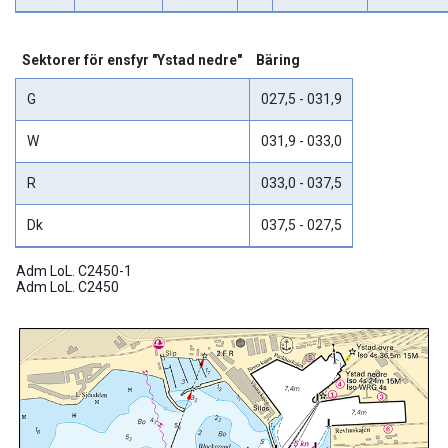
Sektorer för ensfyr "Ystad nedre"
Bäring
G
027,5 - 031,9
W
031,9 - 033,0
R
033,0 - 037,5
Dk
037,5 - 027,5
Adm LoL. C2450-1

Adm LoL. C2450