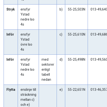
Stryk
ensfyr
b)
55-25,503N
013-49,64
Ystad
nedre Iso
4s
Inför
ensfyr
c)
55-25,610N
013-49,68
Ystad
övre Iso
4s
Inför
ensfyr
med
d)
55-25,498N
013-49,56
Ystad
sektorer
nedre Iso
enligt
4s
tabell
nedan
Flytta
enslinje till
e)
55-22,651N
013-46,35
sträckning
mellan c)
och e)