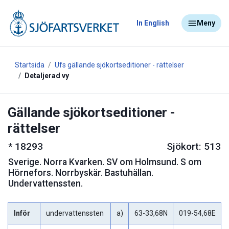
In English
Meny
Startsida
Ufs gällande sjökortseditioner - rättelser
Detaljerad vy
Gällande sjökortseditioner -
rättelser
*
18293
Sjökort: 513
Sverige
.
Norra Kvarken. SV om Holmsund. S om
Hörnefors. Norrbyskär. Bastuhällan.
Undervattenssten.
Inför
undervattenssten
a)
63-33,68N
019-54,68E