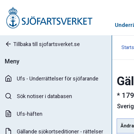
Underrä
Tillbaka till sjofartsverket.se
Starts
Meny
Gäl
Ufs - Underrättelser för sjöfarande
*
179
Sök notiser i databasen
Sveri
Ufs-häften
Ändra
Gällande sjökortseditioner - rättelser