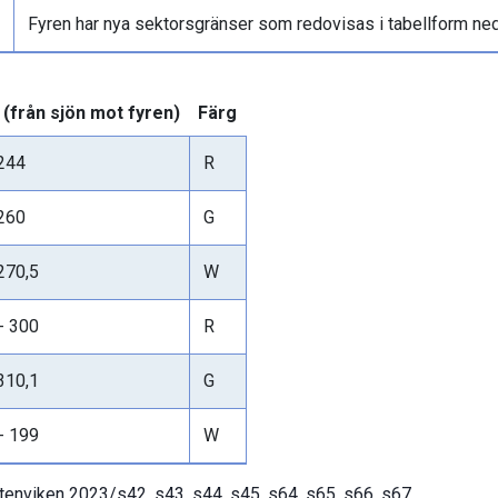
Fyren har nya sektorsgränser som redovisas i tabellform ne
 (från sjön mot fyren)
Färg
 244
R
 260
G
270,5
W
- 300
R
310,1
G
- 199
W
tenviken 2023/s42, s43, s44, s45, s64, s65, s66, s67