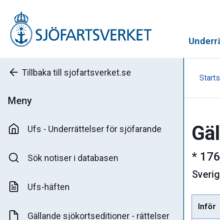
Underrä
Tillbaka till sjofartsverket.se
Starts
Meny
Gäl
Ufs - Underrättelser för sjöfarande
*
176
Sök notiser i databasen
Sveri
Ufs-häften
Inför
Gällande sjökortseditioner - rättelser