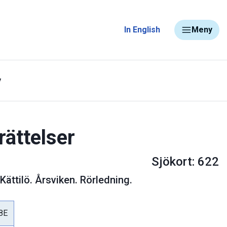
In English
Meny
y
rättelser
Sjökort: 622
ättilö. Årsviken. Rörledning.
8E