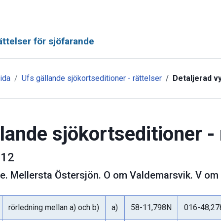
ttelser för sjöfarande
ida
Ufs gällande sjökortseditioner - rättelser
Detaljerad v
lande sjökortseditioner - 
12
ge
.
Mellersta Östersjön. O om Valdemarsvik. V om K
rörledning mellan a) och b)
a)
58-11,798N
016-48,27