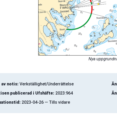
Nya uppgrundni
 av notis:
Verkställighet/Underrättelse
Än
isen publicerad i Ufshäfte:
2023:964
Än
uationstid:
2023-04-26 — Tills vidare