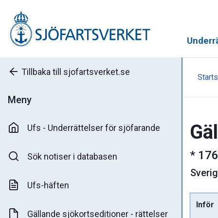
Underrä
Tillbaka till sjofartsverket.se
Starts
Meny
Gäl
Ufs - Underrättelser för sjöfarande
*
176
Sök notiser i databasen
Sveri
Ufs-häften
Inför
Gällande sjökortseditioner - rättelser