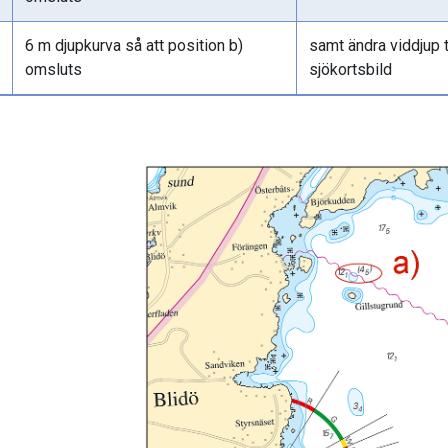
6 m djupkurva så att position b)
samt ändra viddjup ti
omsluts
sjökortsbild