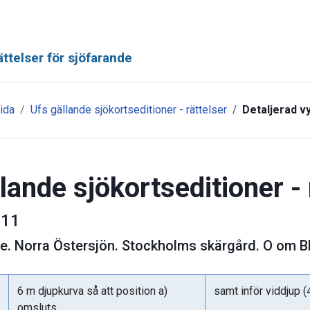
ttelser för sjöfarande
ida
Ufs gällande sjökortseditioner - rättelser
Detaljerad v
lande sjökortseditioner - 
11
ge
.
Norra Östersjön. Stockholms skärgård. O om Bl
6 m djupkurva så att position a)
samt inför viddjup (4
omsluts