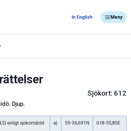
In English
Meny
y
rättelser
Sjökort: 612
idö. Djup.
,5) enligt sjökortsbild
a)
59-36,691N
018-55,85E