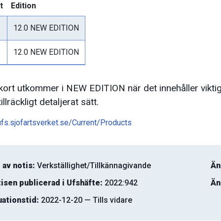
t
Edition
12.0 NEW EDITION
12.0 NEW EDITION
ökort utkommer i NEW EDITION när det innehåller viktig
tillräckligt detaljerat sätt.
ufs.sjofartsverket.se/Current/Products
 av notis:
Verkställighet/Tillkännagivande
Än
isen publicerad i Ufshäfte:
2022:942
Än
uationstid:
2022-12-20 — Tills vidare