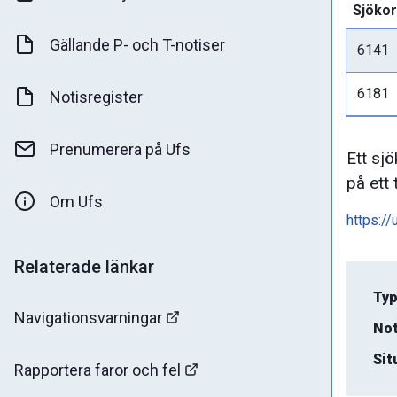
Sjökor
Gällande P- och T-notiser
6141
6181
Notisregister
Prenumerera på Ufs
Ett sj
på ett 
Om Ufs
https://
Relaterade länkar
Typ
Navigationsvarningar
Not
Sit
Rapportera faror och fel