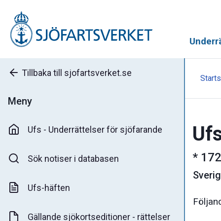
Underrä
Tillbaka till sjofartsverket.se
Starts
Meny
Ufs
Ufs - Underrättelser för sjöfarande
*
172
Sök notiser i databasen
Sveri
Ufs-häften
Följan
Gällande sjökortseditioner - rättelser