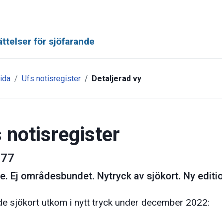
ttelser för sjöfarande
ida
Ufs notisregister
Detaljerad vy
 notisregister
77
ge
.
Ej områdesbundet. Nytryck av sjökort. Ny editi
de sjökort utkom i nytt tryck under december 2022: