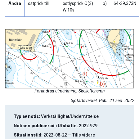
Ändra
ostprick till
ostlysprick Q(3)
b)
64-39,373N
W 10s
Förändrad utmärkning, Skelleftehamn
Sjöfartsverket. Publ. 21 sep. 2022
Typ av notis:
Verkställighet/Underrättelse
Notisen publicerad i Ufshäfte:
2022:929
Situationstid:
2022-08-22 — Tills vidare