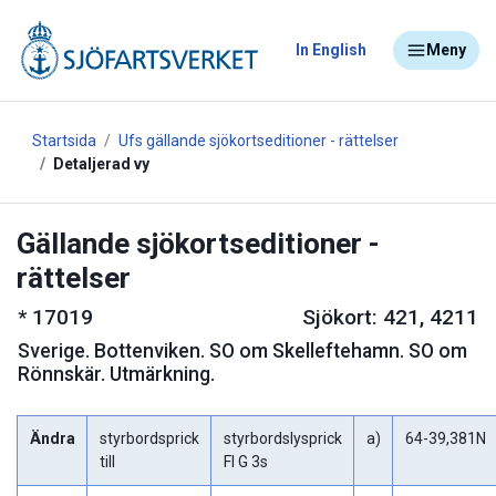
In English
Meny
Startsida
Ufs gällande sjökortseditioner - rättelser
Detaljerad vy
Gällande sjökortseditioner -
rättelser
*
17019
Sjökort: 421, 4211
Sverige
.
Bottenviken. SO om Skelleftehamn. SO om
Rönnskär. Utmärkning.
Ändra
styrbordsprick
styrbordslysprick
a)
64-39,381N
till
Fl G 3s