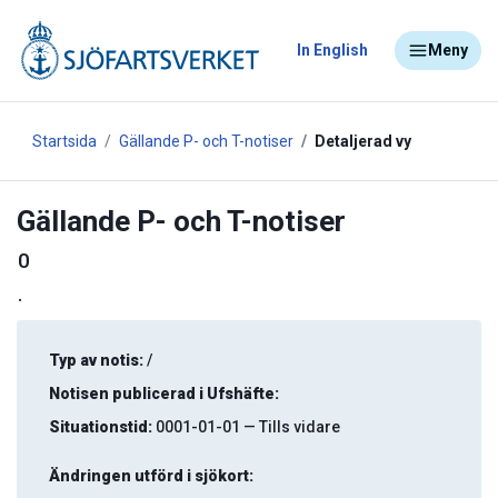
In English
Meny
Startsida
Gällande P- och T-notiser
Detaljerad vy
Gällande P- och T-notiser
0
.
Typ av notis:
/
Notisen publicerad i Ufshäfte:
Situationstid:
0001-01-01 — Tills vidare
Ändringen utförd i sjökort: