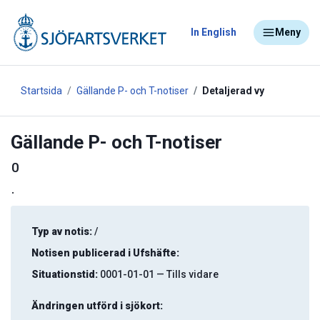
In English
Meny
Startsida
Gällande P- och T-notiser
Detaljerad vy
Gällande P- och T-notiser
0
.
Typ av notis:
/
Notisen publicerad i Ufshäfte:
Situationstid:
0001-01-01 — Tills vidare
Ändringen utförd i sjökort: