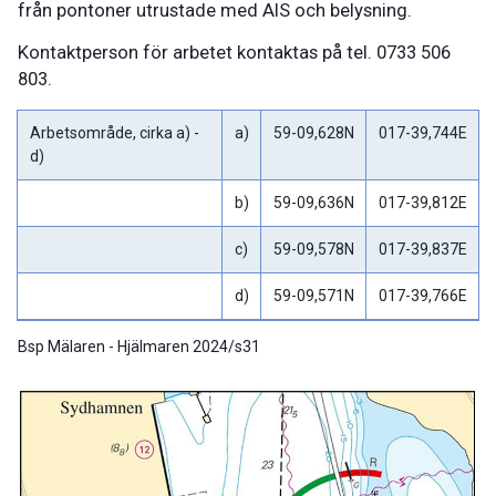
från pontoner utrustade med AIS och belysning.
Kontaktperson för arbetet kontaktas på tel. 0733 506
803.
Arbetsområde, cirka a) -
a)
59-09,628N
017-39,744E
d)
b)
59-09,636N
017-39,812E
c)
59-09,578N
017-39,837E
d)
59-09,571N
017-39,766E
Bsp Mälaren - Hjälmaren 2024/s31