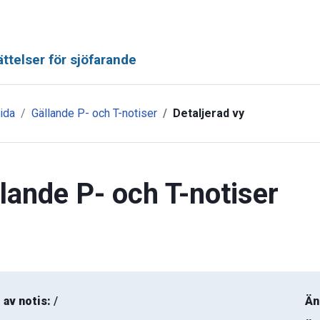
ttelser för sjöfarande
ida
Gällande P- och T-notiser
Detaljerad vy
lande P- och T-notiser
 av notis:
/
Än