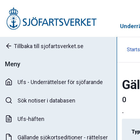
Underrä
Tillbaka till sjofartsverket.se
Starts
Meny
Gäl
Ufs - Underrättelser för sjöfarande
0
Sök notiser i databasen
.
Ufs-häften
Typ
Gällande sjökortseditioner - rättelser