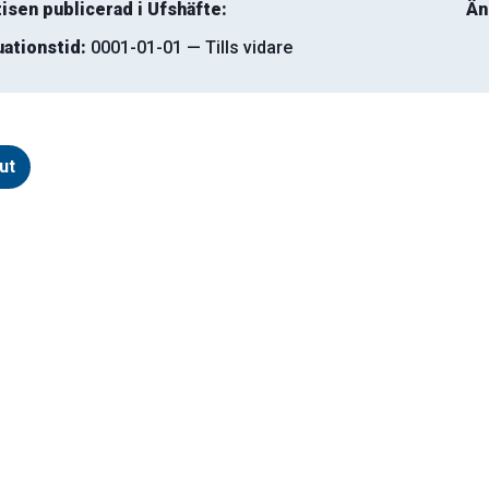
isen publicerad i Ufshäfte:
Än
uationstid:
0001-01-01 — Tills vidare
ut