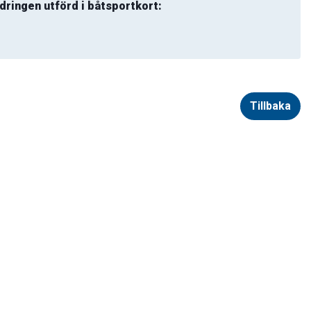
dringen utförd i båtsportkort:
Tillbaka