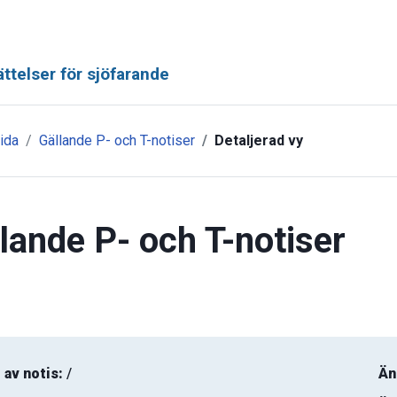
ttelser för sjöfarande
ida
Gällande P- och T-notiser
Detaljerad vy
lande P- och T-notiser
 av notis:
/
Än