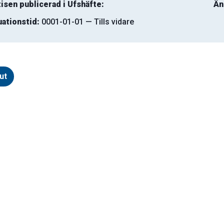
isen publicerad i Ufshäfte:
Än
uationstid:
0001-01-01 — Tills vidare
ut