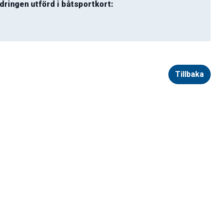
dringen utförd i båtsportkort:
Tillbaka