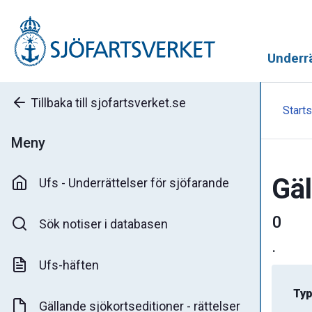
Underrä
Tillbaka till sjofartsverket.se
Starts
Meny
Gäl
Ufs - Underrättelser för sjöfarande
0
Sök notiser i databasen
.
Ufs-häften
Typ
Gällande sjökortseditioner - rättelser