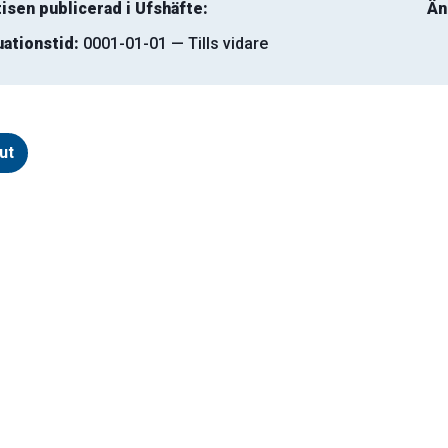
isen publicerad i Ufshäfte:
Än
uationstid:
0001-01-01 — Tills vidare
ut