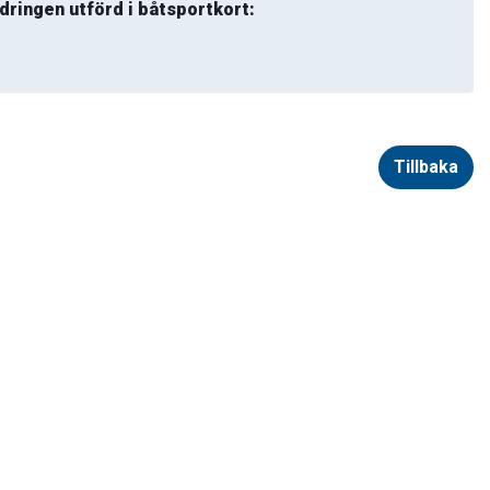
dringen utförd i båtsportkort:
Tillbaka