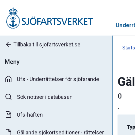
Underrä
Tillbaka till sjofartsverket.se
Starts
Meny
Gäl
Ufs - Underrättelser för sjöfarande
0
Sök notiser i databasen
.
Ufs-häften
Typ
Gällande sjökortseditioner - rättelser