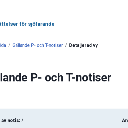
ttelser för sjöfarande
ida
Gällande P- och T-notiser
Detaljerad vy
lande P- och T-notiser
 av notis:
/
Än