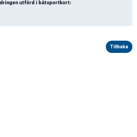
dringen utförd i båtsportkort:
Tillbaka