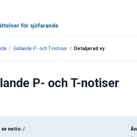
ttelser för sjöfarande
ida
Gällande P- och T-notiser
Detaljerad vy
lande P- och T-notiser
 av notis:
/
Än