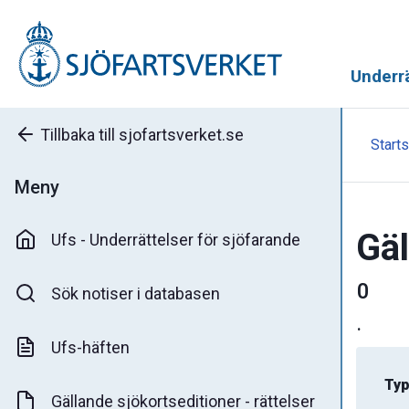
Underrä
Tillbaka till sjofartsverket.se
Starts
Meny
Gäl
Ufs - Underrättelser för sjöfarande
0
Sök notiser i databasen
.
Ufs-häften
Typ
Gällande sjökortseditioner - rättelser