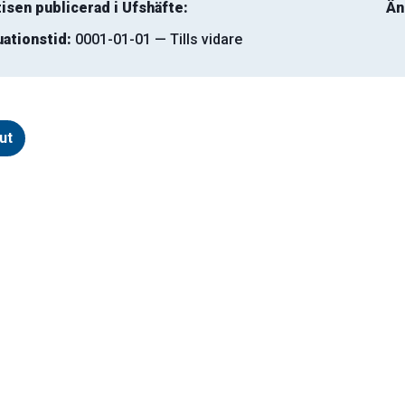
isen publicerad i Ufshäfte:
Än
uationstid:
0001-01-01 — Tills vidare
ut