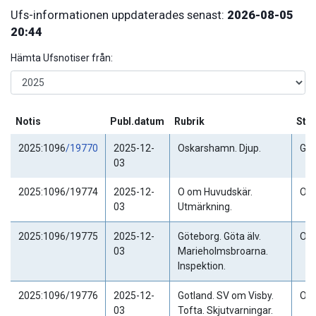
Ufs-informationen uppdaterades senast:
2026-08-05
20:44
Hämta Ufsnotiser från:
Notis
Publ.datum
Rubrik
Sta
2025:1096
/19770
2025-12-
Oskarshamn. Djup.
Gäl
03
2025:1096/19774
2025-12-
O om Huvudskär.
Ogil
03
Utmärkning.
2025:1096/19775
2025-12-
Göteborg. Göta älv.
Ogil
03
Marieholmsbroarna.
Inspektion.
2025:1096/19776
2025-12-
Gotland. SV om Visby.
Ogil
03
Tofta. Skjutvarningar.