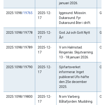
januari 2026.
2025:1098
/19765
2025-12-
Iggesund. Mössön.
Gäl
17
Dukarsund. Fyr
Dukarsund åter i drift.
2025:1098/19778
2025-12-
God Jul och Gott Nytt
Gäl
17
År!
2025:1098/19789
2025-12-
V om Halmstad.
Ogil
17
Ringenäs. Skjutvarning.
13 - 18 januari 2026.
2025:1098/19790
2025-12-
Sjöfartsverket
Ogil
17
informerar. Inget
publicerat Ufs-häfte
den 25e december
2025.
2025:1098/19800
2025-12-
N om Varberg.
Ogil
17
Båtafjorden. Muddring.