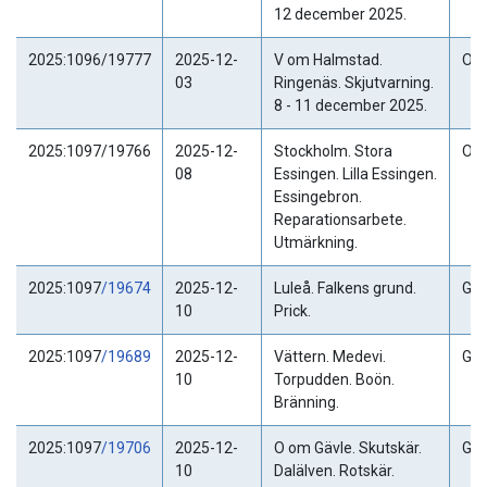
12 december 2025.
2025:1096/19777
2025-12-
V om Halmstad.
Ogil
03
Ringenäs. Skjutvarning.
8 - 11 december 2025.
2025:1097/19766
2025-12-
Stockholm. Stora
Ogil
08
Essingen. Lilla Essingen.
Essingebron.
Reparationsarbete.
Utmärkning.
2025:1097
/19674
2025-12-
Luleå. Falkens grund.
Gäl
10
Prick.
2025:1097
/19689
2025-12-
Vättern. Medevi.
Gäl
10
Torpudden. Boön.
Bränning.
2025:1097
/19706
2025-12-
O om Gävle. Skutskär.
Gäl
10
Dalälven. Rotskär.