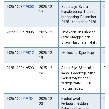
2025:1098
/19803
2025-12-
Södertälje. Södra
Gäl
17
Kanalbroarna. Tider för
broöppning. December
2025 - december 2026.
2025:1098/19805
2025-12-
Örnsköldsvik. Ullånger.
Gäl
17
Fyrar Gnäggen och
Skags Flasor åter i drift.
2025:1099
/19812
2025-12-
Oxelösund. Djup. Kajer.
Gäl
19
2025:1099/19593
2025-12-
Södertälje. Södertälje
Ogil
23
kanal. Södertälje sluss.
Farled avlyst för all
fartygstrafik. 11-18
februari 2026.
2025:1099
/19784
2025-12-
Kosterhavet.
Gäl
23
Förbudsområden.
Dykning förbjuden.