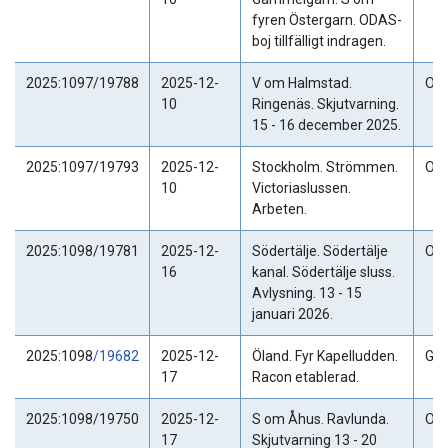
fyren Östergarn. ODAS-
boj tillfälligt indragen.
2025:1097/19788
2025-12-
V om Halmstad.
Ogil
10
Ringenäs. Skjutvarning.
15 - 16 december 2025.
2025:1097/19793
2025-12-
Stockholm. Strömmen.
Ogil
10
Victoriaslussen.
Arbeten.
2025:1098/19781
2025-12-
Södertälje. Södertälje
Ogil
16
kanal. Södertälje sluss.
Avlysning. 13 - 15
januari 2026.
2025:1098
/19682
2025-12-
Öland. Fyr Kapelludden.
Gäl
17
Racon etablerad.
2025:1098/19750
2025-12-
S om Åhus. Ravlunda.
Ogil
17
Skjutvarning 13 - 20