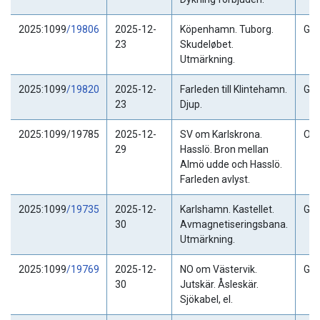
2025:1099
/19806
2025-12-
Köpenhamn. Tuborg.
Gäl
23
Skudeløbet.
Utmärkning.
2025:1099
/19820
2025-12-
Farleden till Klintehamn.
Gäl
23
Djup.
2025:1099/19785
2025-12-
SV om Karlskrona.
Ogil
29
Hasslö. Bron mellan
Almö udde och Hasslö.
Farleden avlyst.
2025:1099
/19735
2025-12-
Karlshamn. Kastellet.
Gäl
30
Avmagnetiseringsbana.
Utmärkning.
2025:1099
/19769
2025-12-
NO om Västervik.
Gäl
30
Jutskär. Åsleskär.
Sjökabel, el.