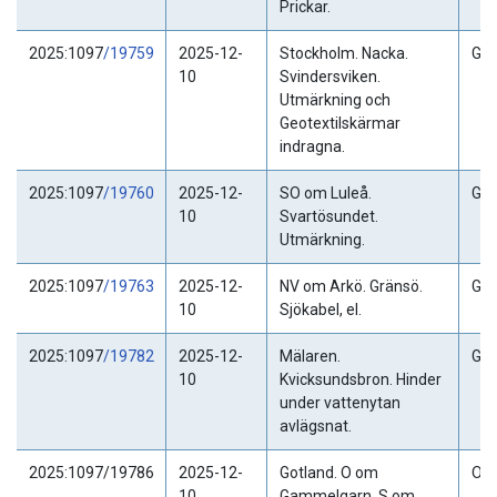
Prickar.
2025:1097
/19759
2025-12-
Stockholm. Nacka.
Gäl
10
Svindersviken.
Utmärkning och
Geotextilskärmar
indragna.
2025:1097
/19760
2025-12-
SO om Luleå.
Gäl
10
Svartösundet.
Utmärkning.
2025:1097
/19763
2025-12-
NV om Arkö. Gränsö.
Gäl
10
Sjökabel, el.
2025:1097
/19782
2025-12-
Mälaren.
Gäl
10
Kvicksundsbron. Hinder
under vattenytan
avlägsnat.
2025:1097/19786
2025-12-
Gotland. O om
Ogil
10
Gammelgarn. S om