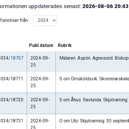
formationen uppdaterades senast:
2026-08-06 20:43
snotiser från:
Publ.datum
Rubrik
1034
/18707
2024-09-
Mälaren. Aspön. Agnesund. Biskops
25
1034/18711
2024-09-
S om Örnsköldsvik. Skommarskaten
25
1034/18720
2024-09-
S om Åhus. Ravlunda. Skjutvarning. 
25
1034/18731
2024-09-
O om Utö. Skjutvarning. 30 septem
25