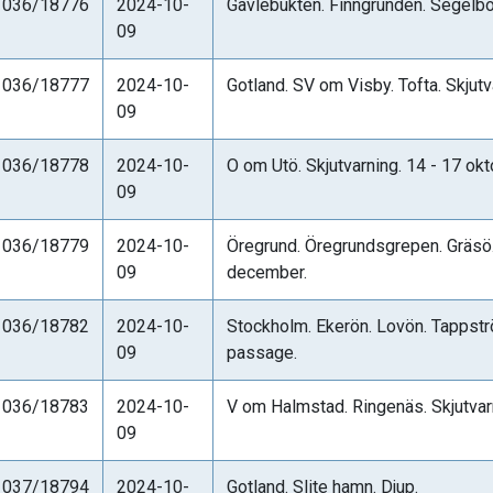
1036/18776
2024-10-
Gävlebukten. Finngrunden. Segelbo
09
1036/18777
2024-10-
Gotland. SV om Visby. Tofta. Skjutv
09
1036/18778
2024-10-
O om Utö. Skjutvarning. 14 - 17 ok
09
1036/18779
2024-10-
Öregrund. Öregrundsgrepen. Gräsö. 
09
december.
1036/18782
2024-10-
Stockholm. Ekerön. Lovön. Tappstr
09
passage.
1036/18783
2024-10-
V om Halmstad. Ringenäs. Skjutvar
09
1037/18794
2024-10-
Gotland. Slite hamn. Djup.