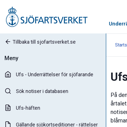
Underrä
Tillbaka till sjofartsverket.se
Starts
Meny
Ufs
Ufs - Underrättelser för sjöfarande
Sök notiser i databasen
På den
årtale
Ufs-häften
notise
blåmar
Gällande sjökortseditioner - rättelser