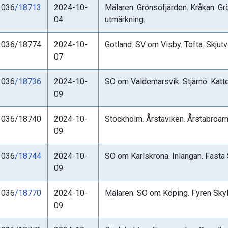
1036
/18713
2024-10-
Mälaren. Grönsöfjärden. Kråkan. Grö
04
utmärkning.
1036/18774
2024-10-
Gotland. SV om Visby. Tofta. Skjutv
07
1036
/18736
2024-10-
SO om Valdemarsvik. Stjärnö. Katte
09
1036/18740
2024-10-
Stockholm. Årstaviken. Årstabroarna.
09
1036
/18744
2024-10-
SO om Karlskrona. Inlängan. Fasta
09
1036
/18770
2024-10-
Mälaren. SO om Köping. Fyren Skyl
09