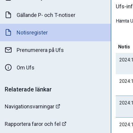
Ufs-in
Gällande P- och T-notiser
Hämta Uf
Notisregister
Notis
Prenumerera på Ufs
2024:
Om Ufs
2024:
Relaterade länkar
2024:
Navigationsvarningar
Rapportera faror och fel
2024: