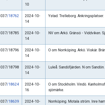
10
1037
/18762
2024-10-
Ystad. Trelleborg. Ankringsplatser.
14
1037/18785
2024-10-
NV om Arkö. Gränsö - Viddviken. S
14
1037/18796
2024-10-
O om Norrköping. Arkö. Viskär. Brä
14
1037/18798
2024-10-
Luleå. Sandöfjärden. N om Sandön. B
14
1037
/18624
2024-10-
O om Stockholm. Vindö. Kanholmsfj
16
sjömärke.
1037
/18639
2024-10-
Norrköping. Motala ström. Inre hamn