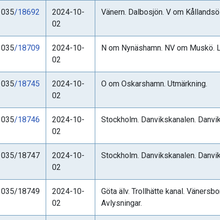
1035
/18692
2024-10-
Vänern. Dalbosjön. V om Kållandsö.
02
1035
/18709
2024-10-
N om Nynäshamn. NV om Muskö. Lå
02
1035
/18745
2024-10-
O om Oskarshamn. Utmärkning.
02
1035
/18746
2024-10-
Stockholm. Danvikskanalen. Danvik
02
1035/18747
2024-10-
Stockholm. Danvikskanalen. Danvi
02
1035/18749
2024-10-
Göta älv. Trollhätte kanal. Vänersb
02
Avlysningar.