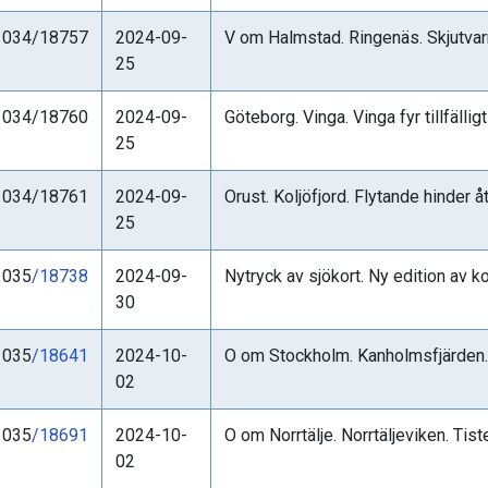
1034/18757
2024-09-
V om Halmstad. Ringenäs. Skjutvarn
25
1034/18760
2024-09-
Göteborg. Vinga. Vinga fyr tillfällig
25
1034/18761
2024-09-
Orust. Koljöfjord. Flytande hinder å
25
1035
/18738
2024-09-
Nytryck av sjökort. Ny edition av k
30
1035
/18641
2024-10-
O om Stockholm. Kanholmsfjärden. 
02
1035
/18691
2024-10-
O om Norrtälje. Norrtäljeviken. Tis
02