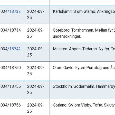
1034
/18732
2024-09-
Karlshamn. S om Stärnö. Ankringso
25
1034/18734
2024-09-
Göteborg. Torshamnen. Mellan fyr
25
undersökningar.
1034
/18742
2024-09-
Mälaren. Aspön. Tedarön. Ny fyr. Te
25
1034/18750
2024-09-
O om Gävle. Fyren Purrutsgrund åter
25
1034/18755
2024-09-
Stockholm. Södermalm. Hammarbysl
25
1034/18756
2024-09-
Gotland. SV om Visby. Tofta. Skjutv
25