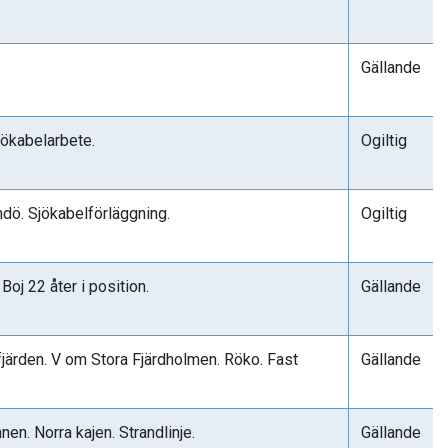
Gällande
jökabelarbete.
Ogiltig
ndö. Sjökabelförläggning.
Ogiltig
oj 22 åter i position.
Gällande
ärden. V om Stora Fjärdholmen. Röko. Fast
Gällande
en. Norra kajen. Strandlinje.
Gällande