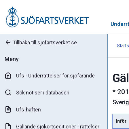
Underrä
Tillbaka till sjofartsverket.se
Starts
Meny
Gäl
Ufs - Underrättelser för sjöfarande
*
201
Sök notiser i databasen
Sveri
Ufs-häften
Inför
Gällande sjökortseditioner - rättelser