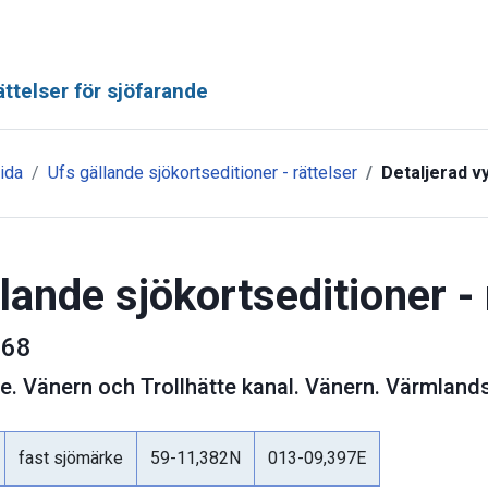
ttelser för sjöfarande
ida
Ufs gällande sjökortseditioner - rättelser
Detaljerad v
lande sjökortseditioner - 
68
ge
.
Vänern och Trollhätte kanal. Vänern. Värmland
fast sjömärke
59-11,382N
013-09,397E