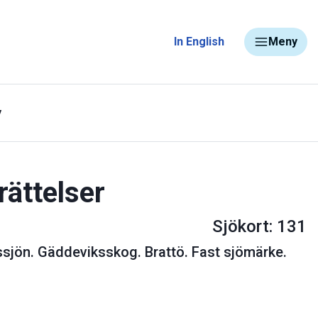
In English
Meny
y
rättelser
Sjökort: 131
ssjön. Gäddeviksskog. Brattö. Fast sjömärke.