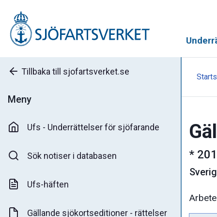
Underrä
Tillbaka till sjofartsverket.se
Starts
Meny
Gäl
Ufs - Underrättelser för sjöfarande
*
201
Sök notiser i databasen
Sveri
Ufs-häften
Arbete
Gällande sjökortseditioner - rättelser