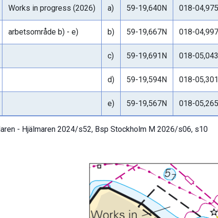
Works in progress (2026)
a)
59-19,640N
018-04,97
arbetsområde b) - e)
b)
59-19,667N
018-04,99
c)
59-19,691N
018-05,04
d)
59-19,594N
018-05,30
e)
59-19,567N
018-05,26
aren - Hjälmaren 2024/s52, Bsp Stockholm M 2026/s06, s10