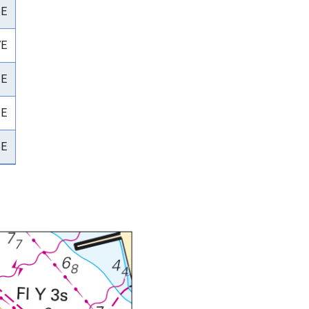
5E
7E
3E
1E
5E