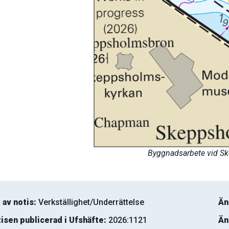
Byggnadsarbete vid S
 av notis:
Verkställighet/Underrättelse
Än
isen publicerad i Ufshäfte:
2026:1121
Än