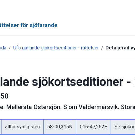
ttelser för sjöfarande
ida
Ufs gällande sjökortseditioner - rättelser
Detaljerad v
lande sjökortseditioner - 
50
ge
.
Mellersta Östersjön. S om Valdermarsvik. Stor
alltid synlig sten
58-00,315N
016-47,252E
Se sjökor