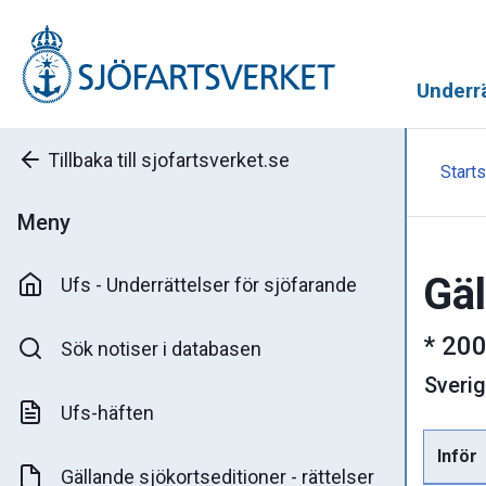
Underrä
Tillbaka till sjofartsverket.se
Starts
Meny
Gäl
Ufs - Underrättelser för sjöfarande
*
200
Sök notiser i databasen
Sveri
Ufs-häften
Inför
Gällande sjökortseditioner - rättelser