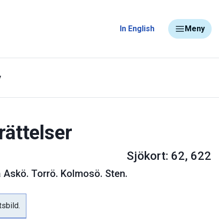
In English
Meny
y
rättelser
Sjökort: 62, 622
a Askö. Torrö. Kolmosö. Sten.
tsbild.