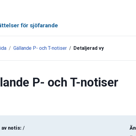
ttelser för sjöfarande
ida
Gällande P- och T-notiser
Detaljerad vy
lande P- och T-notiser
 av notis:
/
Än