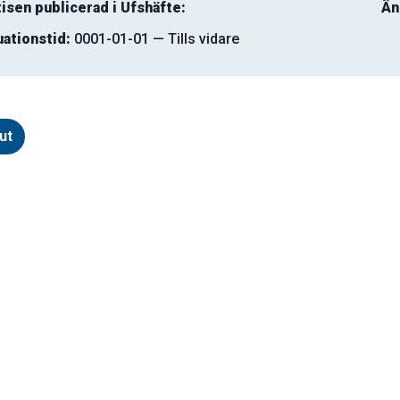
isen publicerad i Ufshäfte:
Än
uationstid:
0001-01-01 — Tills vidare
ut