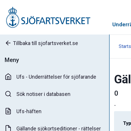
Underrä
Tillbaka till sjofartsverket.se
Starts
Meny
Gäl
Ufs - Underrättelser för sjöfarande
0
Sök notiser i databasen
.
Ufs-häften
Typ
Gällande sjökortseditioner - rättelser