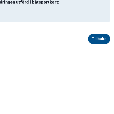
dringen utförd i båtsportkort:
Tillbaka