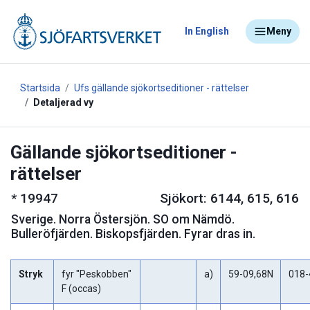
In English
Meny
Startsida
Ufs gällande sjökortseditioner - rättelser
Detaljerad vy
Gällande sjökortseditioner -
rättelser
*
19947
Sjökort: 6144, 615, 616
Sverige
.
Norra Östersjön. SO om Nämdö.
Bulleröfjärden. Biskopsfjärden. Fyrar dras in.
Stryk
fyr "Peskobben"
a)
59-09,68N
018-
F (occas)