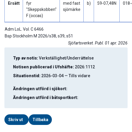
Ersätt
fyr
med fast
b)
59-07,48N
018-
"Skeppskobben"
sjömärke
F (occas)
Adm LoL. Vol. C 6466
Bsp Stockholm M 2026/s38, s39, s51
Sjöfartsverket. Publ. 01 apr. 2026
Typ av notis:
Verkställighet/Underrättelse
Notisen publicerad i Ufshäfte:
2026:1112
Situationstid:
2026-03-04 — Tills vidare
Ändringen utförd i sjökort:
Ändringen utförd i båtsportkort:
Skriv ut
Tillbaka