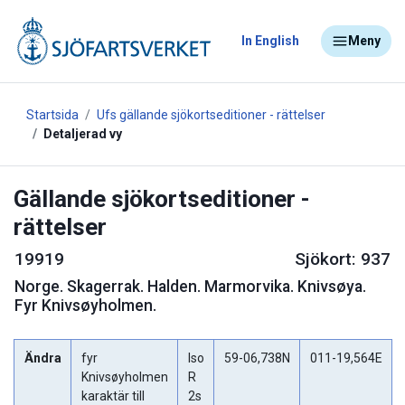
In English
Meny
Startsida
Ufs gällande sjökortseditioner - rättelser
Detaljerad vy
Gällande sjökortseditioner -
rättelser
19919
Sjökort: 937
Norge
.
Skagerrak. Halden. Marmorvika. Knivsøya.
Fyr Knivsøyholmen.
Ändra
fyr
Iso
59-06,738N
011-19,564E
Knivsøyholmen
R
karaktär till
2s