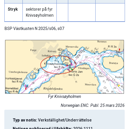
Stryk
sektorer på fyr
Knivsøyholmen
BSP Västkusten N 2025/s06, s07
Fyr Knivsøyholmen
Norwegian ENC. Publ. 25 mars 2026
Typ av notis:
Verkställighet/Underrättelse
Notisen publicerad i Ufshäfte:
2026:1111