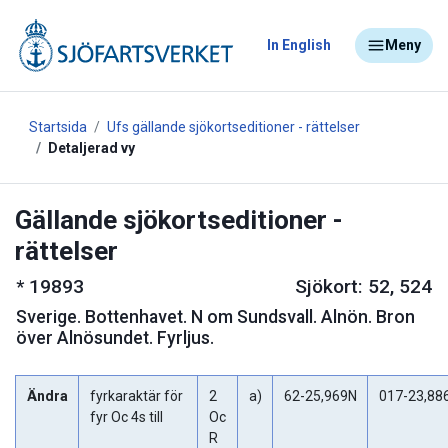
In English
Meny
Startsida
Ufs gällande sjökortseditioner - rättelser
Detaljerad vy
Gällande sjökortseditioner -
rättelser
*
19893
Sjökort: 52, 524
Sverige
.
Bottenhavet. N om Sundsvall. Alnön. Bron
över Alnösundet. Fyrljus.
Ändra
fyrkaraktär för
2
a)
62-25,969N
017-23,88
fyr Oc 4s till
Oc
R