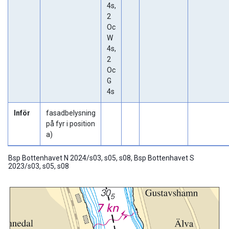
4s,
2
Oc
W
4s,
2
Oc
G
4s
Inför
fasadbelysning
på fyr i position
a)
Bsp Bottenhavet N 2024/s03, s05, s08, Bsp Bottenhavet S
2023/s03, s05, s08