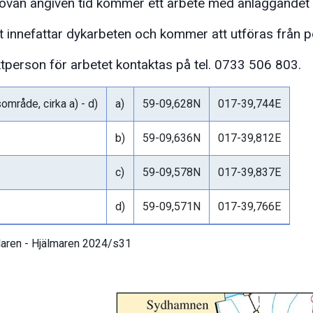
ovan angiven tid kommer ett arbete med anläggandet 
t innefattar dykarbeten och kommer att utföras från 
tperson för arbetet kontaktas på tel. 0733 506 803.
område, cirka a) - d)
a)
59-09,628N
017-39,744E
b)
59-09,636N
017-39,812E
c)
59-09,578N
017-39,837E
d)
59-09,571N
017-39,766E
aren - Hjälmaren 2024/s31