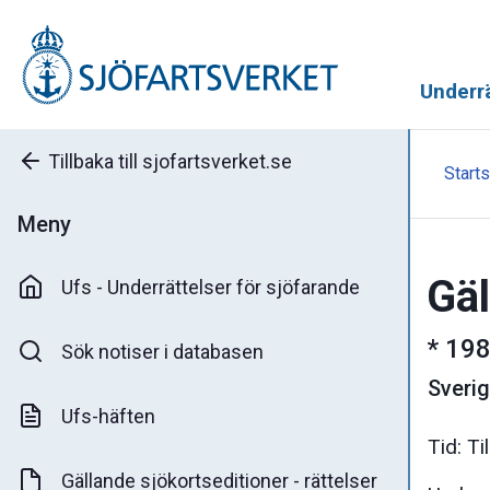
Underrä
Tillbaka till sjofartsverket.se
Starts
Meny
Gäl
Ufs - Underrättelser för sjöfarande
*
198
Sök notiser i databasen
Sveri
Ufs-häften
Tid: T
Gällande sjökortseditioner - rättelser