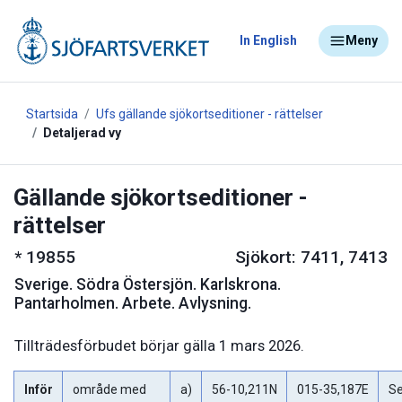
In English
Meny
Startsida
Ufs gällande sjökortseditioner - rättelser
Detaljerad vy
Gällande sjökortseditioner -
rättelser
*
19855
Sjökort: 7411, 7413
Sverige
.
Södra Östersjön. Karlskrona.
Pantarholmen. Arbete. Avlysning.
Tillträdesförbudet börjar gälla 1 mars 2026.
Inför
område med
a)
56-10,211N
015-35,187E
S