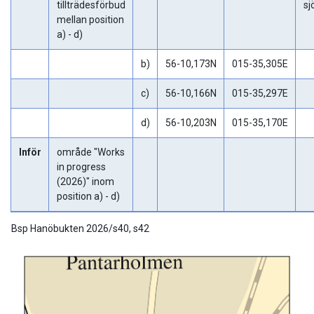
tillträdesförbud
sj
mellan position
a) - d)
b)
56-10,173N
015-35,305E
c)
56-10,166N
015-35,297E
d)
56-10,203N
015-35,170E
Inför
område "Works
in progress
(2026)" inom
position a) - d)
Bsp Hanöbukten 2026/s40, s42