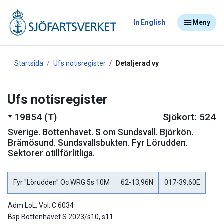
In English
Meny
Startsida
Ufs notisregister
Detaljerad vy
Ufs notisregister
*
19854 (T)
Sjökort: 524
Sverige
.
Bottenhavet. S om Sundsvall. Björkön.
Brämösund. Sundsvallsbukten. Fyr Lörudden.
Sektorer otillförlitliga.
Fyr "Lörudden" Oc WRG 5s 10M
62-13,96N
017-39,60E
Adm LoL. Vol. C 6034
Bsp Bottenhavet S 2023/s10, s11