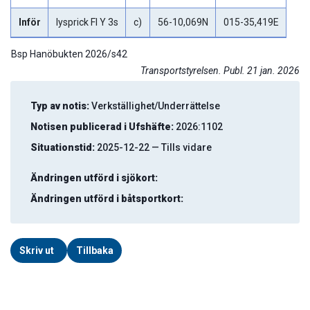
Inför
lysprick Fl Y 3s
c)
56-10,069N
015-35,419E
Bsp Hanöbukten 2026/s42
Transportstyrelsen. Publ. 21 jan. 2026
Typ av notis:
Verkställighet/Underrättelse
Notisen publicerad i Ufshäfte:
2026:1102
Situationstid:
2025-12-22 — Tills vidare
Ändringen utförd i sjökort:
Ändringen utförd i båtsportkort:
Skriv ut
Tillbaka