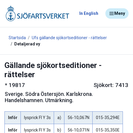
In English
Meny
Startsida
Ufs gällande sjökortseditioner - rättelser
Detaljerad vy
Gällande sjökortseditioner -
rättelser
*
19817
Sjökort: 7413
Sverige
.
Södra Östersjön. Karlskrona.
Handelshamnen. Utmärkning.
Inför
lysprick Fl Y 3s
a)
56-10,067N
015-35,294E
Inför
lysprick Fl Y 3s
b)
56-10,071N
015-35,350E