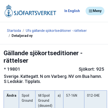
In English
Meny
Startsida
Ufs gällande sjökortseditioner - rättelser
Detaljerad vy
Gällande sjökortseditioner -
rättelser
*
19801
Sjökort: 925
Sverige
.
Kattegatt. N om Varberg. NV om Bua hamn.
S Ledskär. Tipplats.
Ändra
Spoil
till Spoil
a)
57-16N
012-04E
Ground
Ground
(disused)