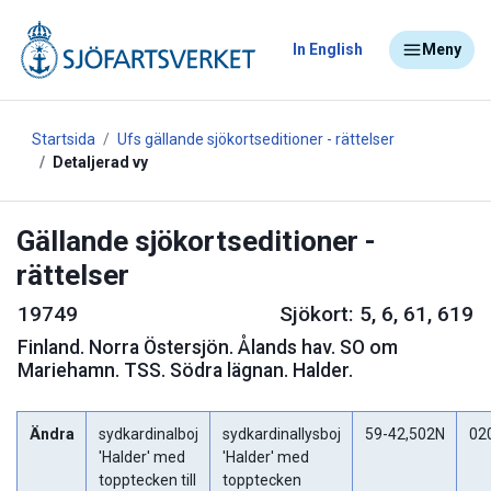
In English
Meny
Startsida
Ufs gällande sjökortseditioner - rättelser
Detaljerad vy
Gällande sjökortseditioner -
rättelser
19749
Sjökort: 5, 6, 61, 619
Finland
.
Norra Östersjön. Ålands hav. SO om
Mariehamn. TSS. Södra lägnan. Halder.
Ändra
sydkardinalboj
sydkardinallysboj
59-42,502N
02
'Halder' med
'Halder' med
topptecken till
topptecken