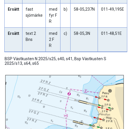
Ersätt
fast
med
b)
58-05,237N
011-49,195E
sjömärke
fyr F
R
Ersätt
text 2
med
c)
58-05,3N
011-48,51E
Bns
2 F
R
BSP Västkusten N 2025/s25, s40, s41, Bsp Västkusten S
2025/s13, s64, s65