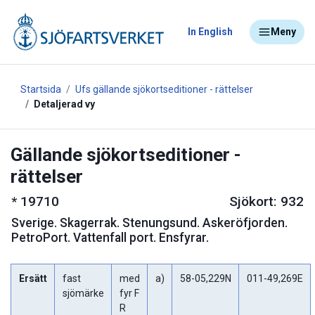
In English
Meny
Startsida
Ufs gällande sjökortseditioner - rättelser
Detaljerad vy
Gällande sjökortseditioner -
rättelser
*
19710
Sjökort: 932
Sverige
.
Skagerrak. Stenungsund. Askeröfjorden.
PetroPort. Vattenfall port. Ensfyrar.
Ersätt
fast
med
a)
58-05,229N
011-49,269E
sjömärke
fyr F
R