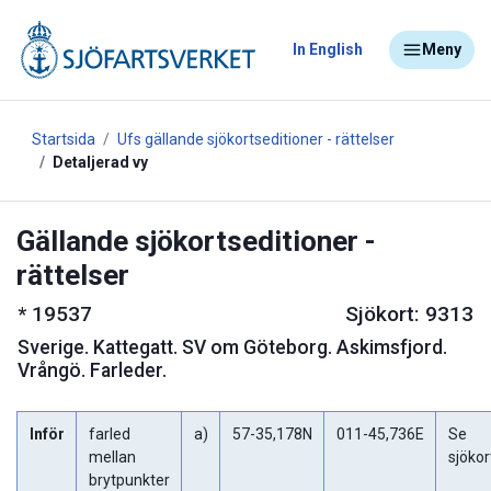
In English
Meny
Startsida
Ufs gällande sjökortseditioner - rättelser
Detaljerad vy
Gällande sjökortseditioner -
rättelser
*
19537
Sjökort: 9313
Sverige
.
Kattegatt. SV om Göteborg. Askimsfjord.
Vrångö. Farleder.
Inför
farled
a)
57-35,178N
011-45,736E
Se
mellan
sjökor
brytpunkter