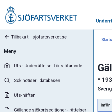
Underrä
Tillbaka till sjofartsverket.se
Starts
Meny
Gäl
Ufs - Underrättelser för sjöfarande
*
193
Sök notiser i databasen
Sveri
Ufs-häften
Inför
Gällande sjökortseditioner - rättelser