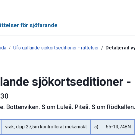
ttelser för sjöfarande
ida
Ufs gällande sjökortseditioner - rättelser
Detaljerad v
lande sjökortseditioner - 
30
ge
.
Bottenviken. S om Luleå. Piteå. S om Rödkallen.
vrak, djup 27,5m kontrollerat mekaniskt
a)
65-13,748N