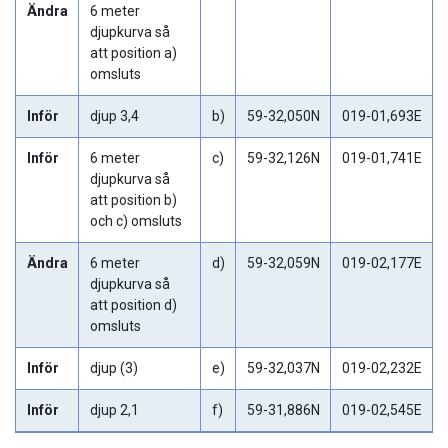
Ändra
6 meter
djupkurva så
att position a)
omsluts
Inför
djup 3,4
b)
59-32,050N
019-01,693E
Inför
6 meter
c)
59-32,126N
019-01,741E
djupkurva så
att position b)
och c) omsluts
Ändra
6 meter
d)
59-32,059N
019-02,177E
djupkurva så
att position d)
omsluts
Inför
djup (3)
e)
59-32,037N
019-02,232E
Inför
djup 2,1
f)
59-31,886N
019-02,545E