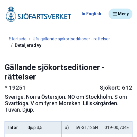
In English
Meny
Startsida
Ufs gällande sjökortseditioner - rättelser
Detaljerad vy
Gällande sjökortseditioner -
rättelser
*
19251
Sjökort: 612
Sverige
.
Norra Östersjön. NO om Stockholm. S om
Svartlöga. V om fyren Morsken. Lillskärgården.
Tuvan. Djup.
Inför
djup 3,5
a)
59-31,125N
019-00,704E