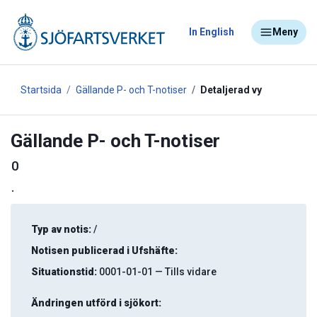
In English
Meny
Startsida
Gällande P- och T-notiser
Detaljerad vy
Gällande P- och T-notiser
0
.
Typ av notis:
/
Notisen publicerad i Ufshäfte:
Situationstid:
0001-01-01 — Tills vidare
Ändringen utförd i sjökort: