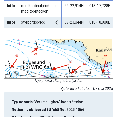
Inför
nordkardinalprick
d)
59-22,914N
018-17,728E
med topptecken
Inför
styrbordsprick
e)
59-23,044N
018-18,080E
Nya prickar i långholmsfjärden
Sjöfartsverket. Publ. 07 maj 2025
Typ av notis:
Verkställighet/Underrättelse
Notisen publicerad i Ufshäfte:
2025:1066