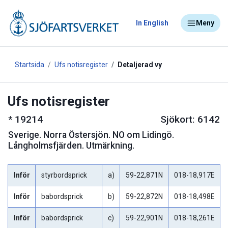
In English
Meny
Startsida
Ufs notisregister
Detaljerad vy
Ufs notisregister
*
19214
Sjökort: 6142
Sverige
.
Norra Östersjön. NO om Lidingö.
Långholmsfjärden. Utmärkning.
Inför
styrbordsprick
a)
59-22,871N
018-18,917E
Inför
babordsprick
b)
59-22,872N
018-18,498E
Inför
babordsprick
c)
59-22,901N
018-18,261E